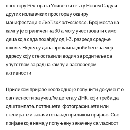
простору Ректората Универзитета у Новом Саду и
других излагачких простора у оквиру
манифестације
EkoTisak art+science
. Број места на
кампу је ограничен на 30 а могу учествовати само
деца која сада похађају од 1-3. разреда средње
школе. Недељу дана пре кампа добићете на мејл
адресу коју сте оставили водич за родитеље са
упутством за рад на кампу и распоредом
активности.
Приликом пријаве неопходно је попунити документ о
сагласности за учешће детета у ДНК, који треба да
одштампате, потпишете, фотографишете или
скенирате и закачите назад приликом пријаве. Све
пријаве које немају попуњену закачену сагласност