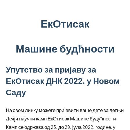
Skip
to
content
ЕкОтисак
Машине будћности
Упутство за пријаву за
ЕкОтисак ДНК 2022. у Новом
Саду
На овом линку можете пријавити ваше дете за летњи
Дечји научни камп ЕкОтисак Машине будућности.
Камп се одржава од 25. до 29. јула 2022. године, у