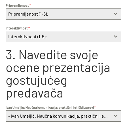
Pripremljenost
*
Pripremljenost (1-5):
Interaktivnost
*
Interaktivnost (1-5):
3. Navedite svoje
ocene prezentacija
gostujućeg
predavača
Ivan Umeljić: Naučna komunikacija: praktični i etički izazovi
*
- Ivan Umeljić: Naučna komunikacija: praktični i etički izazovi (od 1 do 5):