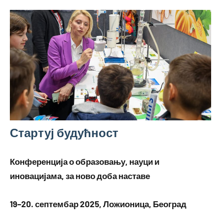
Skip
to
content
Стартуј будућност
Конференција о образовању, науци и
иновацијама, за ново доба наставе
19–20. септембар 2025, Ложионица, Београд