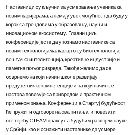
Наставници су кључни за усмеравање ученика ка
новим каријерама, а немају увек могућност да буду у
корак са трендовима у образовању, науци и
иновационом екосистему. Главни циљ
конференције јесте да упознамо наставнике са
новим технологијама, као што су биотехнологија,
вештачка интелигенција, креативне индустрије и
паметна пољопривреда. Такође желимо да се
осврнемо на који начин школе развијају
предузетничке компетенције и на који начин се
настава повезује са привредом и практичном
применом знања. Конференција Стартуј будућност
ће пружити одговоре на ова питања, и повезати
постојећу СТЕАМ праксу са будућим развојем науке
у Србији, као и оснажити наставнике да усмере